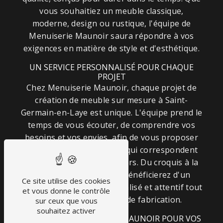
vous souhaitiez un meuble classique,
moderne, design ou rustique, l'équipe de
Menuiserie Maunoir saura répondre à vos
exigences en matière de style et d'esthétique.
UN SERVICE PERSONNALISÉ POUR CHAQUE
PROJET
Chez Menuiserie Maunoir, chaque projet de
création de meuble sur mesure à Saint-
Germain-en-Laye est unique. L'équipe prend le
temps de vous écouter, de comprendre vos
besoins et vos envies, afin de vous proposer
des solutions sur mesure qui correspondent
parfaitement à votre univers. Du croquis à la
réalisation finale, vous bénéficierez d'un
Ce site utilise des cookies
accompagnement personnalisé et attentif tout
et vous donne le contrôle
au long du processus de fabrication.
sur ceux que vous
souhaitez activer
CONTACTEZ MENUISERIE MAUNOIR POUR VOS