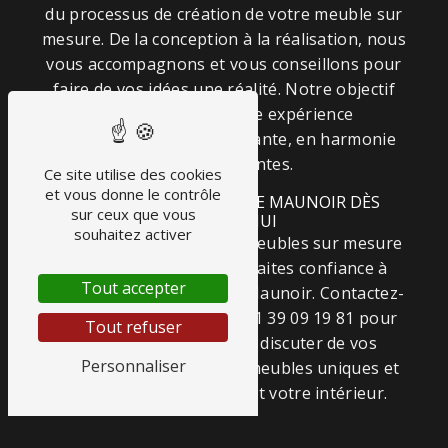
du processus de création de votre meuble sur
mesure. De la conception à la réalisation, nous
vous accompagnons et vous conseillons pour
faire de vos idées une réalité. Notre objectif
est de vous offrir une expérience
personnalisée et satisfaisante, en harmonie
avec vos attentes.
Ce site utilise des cookies
et vous donne le contrôle
CONTACTEZ MENUISERIE MAUNOIR DÈS
sur ceux que vous
AUJOURD'HUI
souhaitez activer
Pour tous vos projets de meubles sur mesure
à Saint-Ouen-l'Aumône, faites confiance à
Tout accepter
l'expertise de Menuiserie Maunoir. Contactez-
nous dès aujourd'hui au 01 39 09 19 81 pour
Tout refuser
prendre rendez-vous et discuter de vos
Personnaliser
besoins. Offrez-vous des meubles uniques et
de qualité qui sublimeront votre intérieur.